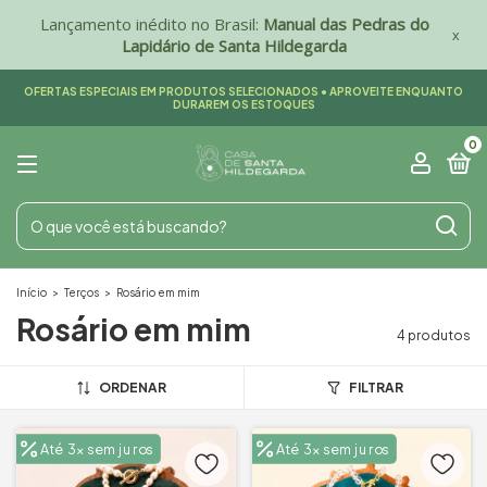
Lançamento inédito no Brasil:
Manual das Pedras do
x
Lapidário de Santa Hildegarda
OFERTAS ESPECIAIS EM PRODUTOS SELECIONADOS • APROVEITE ENQUANTO
DURAREM OS ESTOQUES
0
Início
>
Terços
>
Rosário em mim
Rosário em mim
4 produtos
ORDENAR
FILTRAR
Até 3x sem juros
Até 3x sem juros