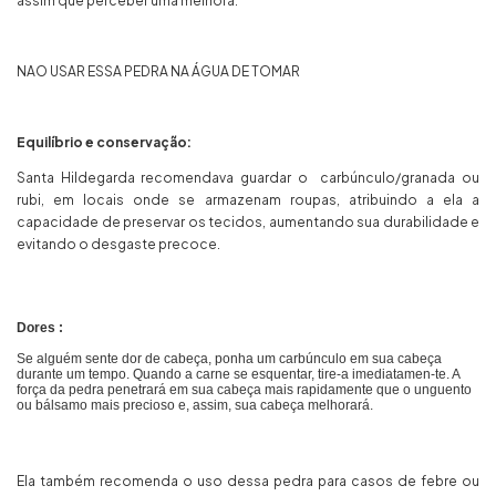
assim que perceber uma melhora.
NAO USAR ESSA PEDRA NA ÁGUA DE TOMAR
Equilíbrio e conservação:
Santa Hildegarda recomendava guardar o carbúnculo/granada ou
rubi, em locais onde se armazenam roupas, atribuindo a ela a
capacidade de preservar os tecidos, aumentando sua durabilidade e
evitando o desgaste precoce.
Dores :
Se alguém sente dor de cabeça, ponha um carbúnculo em sua cabeça
durante um tempo. Quando a carne se esquentar, tire-a imediatamen-te. A
força da pedra penetrará em sua cabeça mais rapidamente que o unguento
ou bálsamo mais precioso e, assim, sua cabeça melhorará.
Ela também recomenda o uso dessa pedra para casos de febre ou