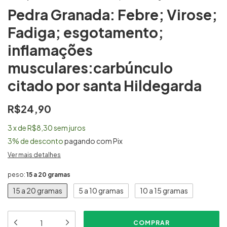
Pedra Granada: Febre; Virose;
Fadiga; esgotamento;
inflamações
musculares:carbúnculo
citado por santa Hildegarda
R$24,90
3
x
de
R$8,30
sem juros
3% de desconto
pagando com Pix
Ver mais detalhes
peso:
15 a 20 gramas
15 a 20 gramas
5 a 10 gramas
10 a 15 gramas