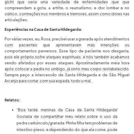
gicht que seria uma variedade de enfermidades que que
compreendem a gota, a artrite, o reumatismo, e dor lombar e no
ciático, contrações nos membros e tremores, assim como dores nas
articulações.
Experiências na Casa de Santa Hildegarda:
Por várias vezes, eu, Rosa, precisei usar a granada após atendimentos
com pacientes que apresentavam más intenções ou
comportamentos perversos. Esse tipo de paciente nos desgasta,
pois ele próprio sofre ataques espirituais, e nós também acabamos
sendo afetados por esses ataques. Aproximadamente meia hora
após colocar a pedra no umbigo, já sinto meu corpo restabelecido.
Sempre peço a intercessão de Santa Hildegarda e de São Miguel
Arcanjo para cortar, com sua espada, todo o mal.
Relatos:
“Boa tarde, meninas da Casa de Santa Hildegarda!
Gostaria de compartilhar meu relato sobre o uso da
pedra carbúnculo/granada. Minha filha tem problemas de
intestino preso, e dependendo do que ela come, pode