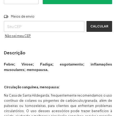
ALTERAR CEP
Entregas para o CEP:
Meios de envio
CALCULAR
Não sei meu CEP
Descrição
Febre; Virose; Fadiga; esgotamento; inflamações
musculares; menopausa.
Circulação sanguínea, menopausa:
Na Casa de Santa Hildegarda, frequentemente recomendamos o uso
contínuo de colares ou pingentes de carbúnculo/granada, além de
pulseiras ou tornozeleiras, para clientes que enfrentam problemas
circulatórios. O uso desses acessórios pode trazer benefícios à