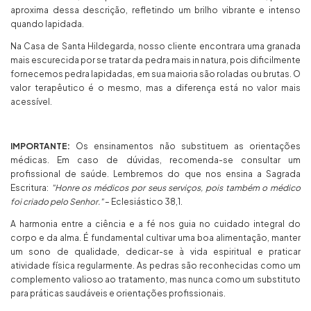
aproxima dessa descrição, refletindo um brilho vibrante e intenso
quando lapidada.
Na Casa de Santa Hildegarda, nosso cliente encontrara uma granada
mais escurecida por se tratar da pedra mais in natura, pois dificilmente
fornecemos pedra lapidadas, em sua maioria são roladas ou brutas. O
valor terapêutico é o mesmo, mas a diferença está no valor mais
acessível.
IMPORTANTE:
Os ensinamentos não substituem as orientações
médicas. Em caso de dúvidas, recomenda-se consultar um
profissional de saúde. Lembremos do que nos ensina a Sagrada
Escritura:
"Honre os médicos por seus serviços, pois também o médico
foi criado pelo Senhor."
– Eclesiástico 38,1.
A harmonia entre a ciência e a fé nos guia no cuidado integral do
corpo e da alma. É fundamental cultivar uma boa alimentação, manter
um sono de qualidade, dedicar-se à vida espiritual e praticar
atividade física regularmente. As pedras são reconhecidas como um
complemento valioso ao tratamento, mas nunca como um substituto
para práticas saudáveis e orientações profissionais.