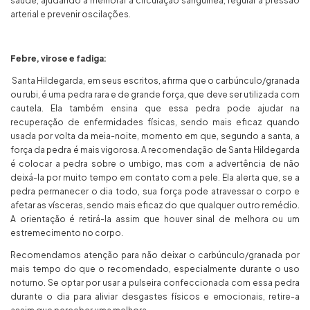
saúde, ajudando a melhorar a circulação sanguínea, regular a pressão
arterial e prevenir oscilações.
Febre, virose e fadiga:
Santa Hildegarda, em seus escritos, afirma que o carbúnculo/granada
ou rubi, é uma pedra rara e de grande força, que deve ser utilizada com
cautela. Ela também ensina que essa pedra pode ajudar na
recuperação de enfermidades físicas, sendo mais eficaz quando
usada por volta da meia-noite, momento em que, segundo a santa, a
força da pedra é mais vigorosa. A recomendação de Santa Hildegarda
é colocar a pedra sobre o umbigo, mas com a advertência de não
deixá-la por muito tempo em contato com a pele. Ela alerta que, se a
pedra permanecer o dia todo, sua força pode atravessar o corpo e
afetar as vísceras, sendo mais eficaz do que qualquer outro remédio.
A orientação é retirá-la assim que houver sinal de melhora ou um
estremecimento no corpo.
Recomendamos atenção para não deixar o carbúnculo/granada por
mais tempo do que o recomendado, especialmente durante o uso
noturno. Se optar por usar a pulseira confeccionada com essa pedra
durante o dia para aliviar desgastes físicos e emocionais, retire-a