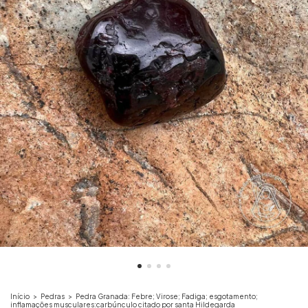
Início
>
Pedras
>
Pedra Granada: Febre; Virose; Fadiga; esgotamento;
inflamações musculares:carbúnculo citado por santa Hildegarda