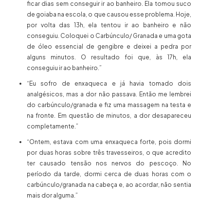
ficar dias sem conseguir ir ao banheiro. Ela tomou suco
de goiaba na escola, o que causou esse problema. Hoje,
por volta das 13h, ela tentou ir ao banheiro e não
conseguiu. Coloquei o Carbúnculo/ Granada e uma gota
de óleo essencial de gengibre e deixei a pedra por
alguns minutos. O resultado foi que, às 17h, ela
conseguiu ir ao banheiro.”
“Eu sofro de enxaqueca e já havia tomado dois
analgésicos, mas a dor não passava. Então me lembrei
do carbúnculo/granada e fiz uma massagem na testa e
na fronte. Em questão de minutos, a dor desapareceu
completamente.”
“Ontem, estava com uma enxaqueca forte, pois dormi
por duas horas sobre três travesseiros, o que acredito
ter causado tensão nos nervos do pescoço. No
período da tarde, dormi cerca de duas horas com o
carbúnculo/granada na cabeça e, ao acordar, não sentia
mais dor alguma.”