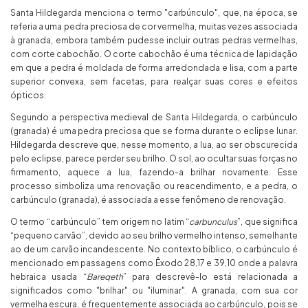
Santa Hildegarda menciona o termo "carbúnculo", que, na época, se
referia a uma pedra preciosa de cor vermelha, muitas vezes associada
à granada, embora também pudesse incluir outras pedras vermelhas,
com corte cabochão. O corte cabochão é uma técnica de lapidação
em que a pedra é moldada de forma arredondada e lisa, com a parte
superior convexa, sem facetas, para realçar suas cores e efeitos
ópticos.
Segundo a perspectiva medieval de Santa Hildegarda, o carbúnculo
(granada) é uma pedra preciosa que se forma durante o eclipse lunar.
Hildegarda descreve que, nesse momento, a lua, ao ser obscurecida
pelo eclipse, parece perder seu brilho. O sol, ao ocultar suas forças no
firmamento, aquece a lua, fazendo-a brilhar novamente. Esse
processo simboliza uma renovação ou reacendimento, e a pedra, o
carbúnculo (granada), é associada a esse fenômeno de renovação.
O termo “carbúnculo” tem origem no latim “
carbunculus
”, que significa
“pequeno carvão”, devido ao seu brilho vermelho intenso, semelhante
ao de um carvão incandescente. No contexto bíblico, o carbúnculo é
mencionado em passagens como Êxodo 28,17 e 39,10 onde a palavra
hebraica usada “
Bareqeth
” para descrevê-lo está relacionada a
significados como "brilhar" ou "iluminar". A granada, com sua cor
vermelha escura, é frequentemente associada ao carbúnculo, pois se